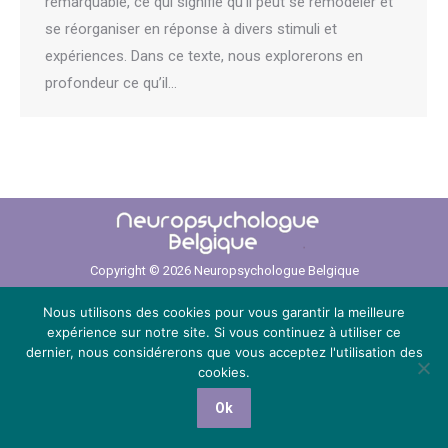
remarquable, ce qui signifie qu’il peut se remodeler et
se réorganiser en réponse à divers stimuli et
expériences. Dans ce texte, nous explorerons en
profondeur ce qu’il…
Copyright © 2026
Neuropsychologue Belgique
Powered by
Privium – Des services qui soutiennent vos soins. Pour
Nous utilisons des cookies pour vous garantir la meilleure
psychologues, psychotherapeutes et hypnotherapeutes.
RGPD -
expérience sur notre site. Si vous continuez à utiliser ce
Politique de Protection de la Vie Privée
dernier, nous considérerons que vous acceptez l'utilisation des
Menu
cookies.
Ok