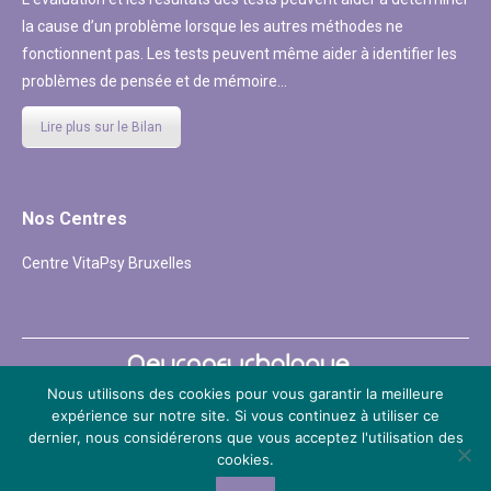
la cause d’un problème lorsque les autres méthodes ne
fonctionnent pas. Les tests peuvent même aider à identifier les
problèmes de pensée et de mémoire…
Lire plus sur le Bilan
Nos Centres
Centre VitaPsy Bruxelles
Nous utilisons des cookies pour vous garantir la meilleure
expérience sur notre site. Si vous continuez à utiliser ce
Copyright © 2026
Neuropsychologue Belgique
dernier, nous considérerons que vous acceptez l'utilisation des
Powered by
Privium – Des services qui soutiennent vos soins. Pour
cookies.
psychologues, psychotherapeutes et hypnotherapeutes.
RGPD -