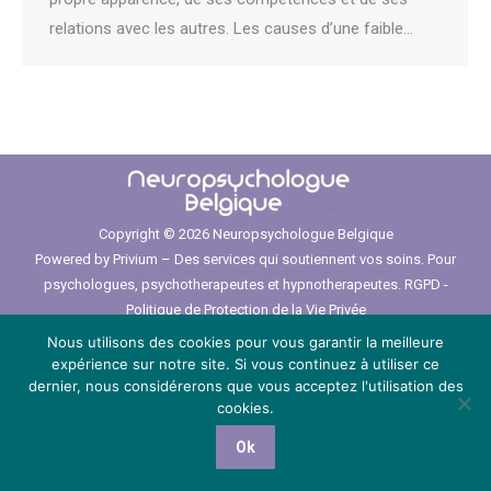
relations avec les autres. Les causes d’une faible…
Copyright © 2026
Neuropsychologue Belgique
Powered by
Privium – Des services qui soutiennent vos soins. Pour
psychologues, psychotherapeutes et hypnotherapeutes.
RGPD -
Politique de Protection de la Vie Privée
Menu
Nous utilisons des cookies pour vous garantir la meilleure
expérience sur notre site. Si vous continuez à utiliser ce
dernier, nous considérerons que vous acceptez l'utilisation des
cookies.
Ok