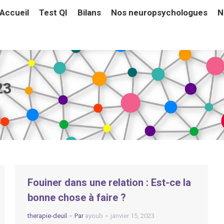
Accueil
Test QI
Bilans
Nos neuropsychologues
N
Accueil
Test QI
Bilans
Nos neuropsychologues
N
23
Fouiner dans une relation : Est-ce la
bonne chose à faire ?
therapie-deuil
Par
ayoub
janvier 15, 2023