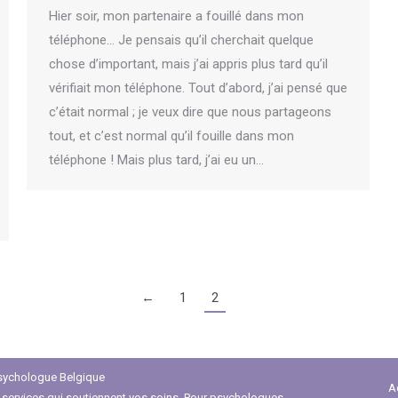
Hier soir, mon partenaire a fouillé dans mon
téléphone… Je pensais qu’il cherchait quelque
chose d’important, mais j’ai appris plus tard qu’il
vérifiait mon téléphone. Tout d’abord, j’ai pensé que
c’était normal ; je veux dire que nous partageons
tout, et c’est normal qu’il fouille dans mon
téléphone ! Mais plus tard, j’ai eu un…
←
1
2
ychologue Belgique
A
 services qui soutiennent vos soins. Pour psychologues,